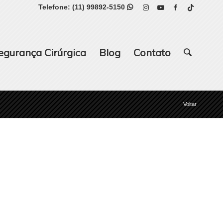
Telefone:
(11) 99892-5150

egurança Cirúrgica
Blog
Contato
Voltar