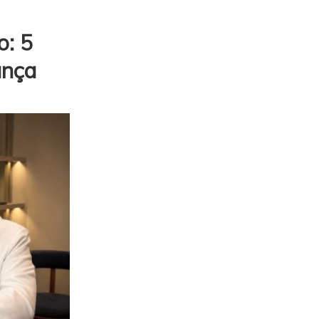
o: 5
ança