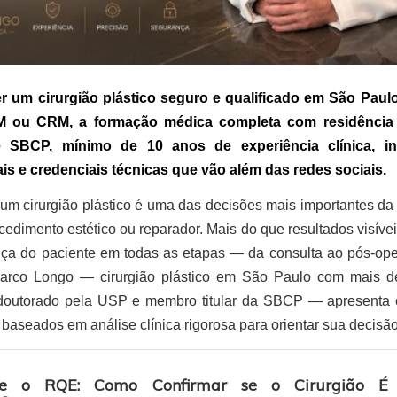
r um cirurgião plástico seguro e qualificado em São Paulo,
 ou CRM, a formação médica completa com residência 
 SBCP, mínimo de 10 anos de experiência clínica, in
ais e credenciais técnicas que vão além das redes sociais.
um cirurgião plástico é uma das decisões mais importantes d
edimento estético ou reparador. Mais do que resultados visívei
nça do paciente em todas as etapas — da consulta ao pós-oper
Marco Longo — cirurgião plástico em São Paulo com mais 
 doutorado pela USP e membro titular da SBCP — apresenta ci
baseados em análise clínica rigorosa para orientar sua decisão
que o RQE: Como Confirmar se o Cirurgião É