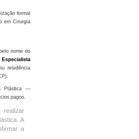
lização formal
do em Cirurgia
 pelo nome do
 Especialista
u residência
CP).
a Plástica —
cios pagos.
realizar
ástica. A
nfirmar a