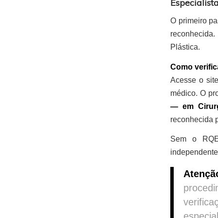
Especialist
O primeiro pa
reconhecida. 
Plástica.
Como verific
Acesse o sit
médico. O pro
— em Cirurg
reconhecida p
Sem o RQE, 
independentem
Atençã
procedi
verific
especia