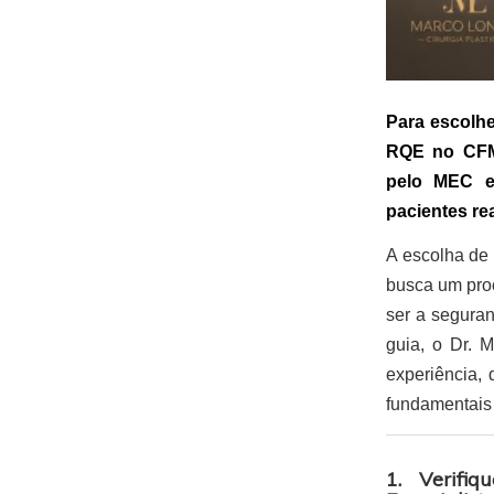
Para escolhe
RQE no CFM
pelo MEC e
pacientes re
A escolha de 
busca um proc
ser a segura
guia, o Dr. 
experiência,
fundamentais 
1. Verifi