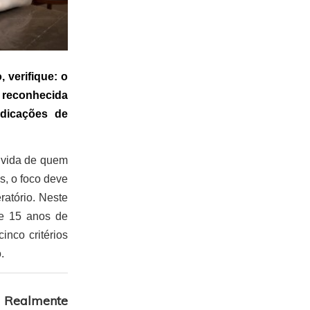
 verifique: o
reconhecida
dicações de
a vida de quem
s, o foco deve
atório. Neste
de 15 anos de
nco critérios
.
 Realmente