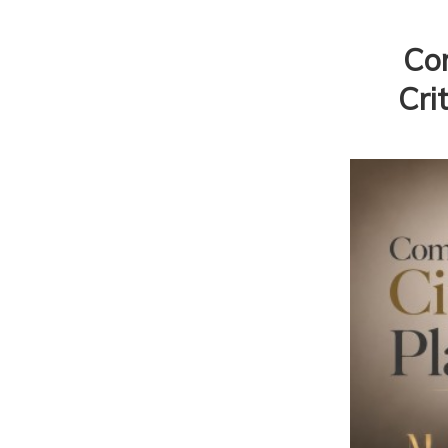
Com
Cri