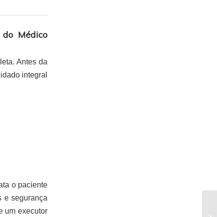
a do Médico
eta. Antes da
idado integral
ata o paciente
es e segurança
de um executor