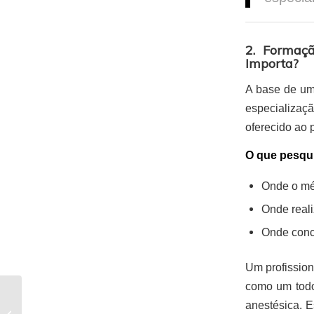
2. Formaçã
Importa?
A base de um
especializaçã
oferecido ao 
O que pesqui
Onde o mé
Onde reali
Onde concl
Um profission
como um todo,
Riscos da Cirurgia
anestésica. E
Plástica: Como